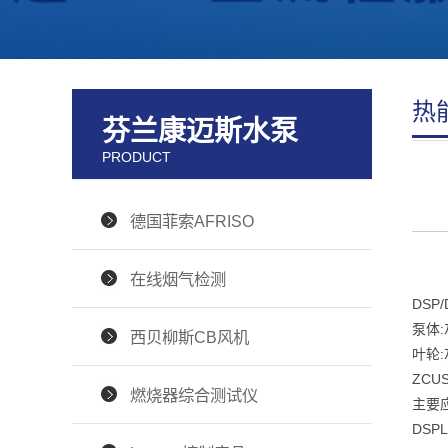
热
芬兰康迈斯水泵
PRODUCT
德国菲索AFRISO
在线烟气检测
DS
泵体:
西贝柳斯CB风机
叶轮:
ZCU
燃烧器综合测试仪
主要
DS