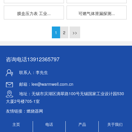
膜盒压力表 工业...
可燃气体泄漏探测...
1
2
>>
咨询电话
13912365797
联系人：李先生
邮箱：lee@warmwell.com.cn
地址：无锡市滨湖区滴翠路100号无锡国家工业设计园530
大厦2号楼705-1室
友情链接：
燃烧器网
主页
电话
产品
关于我们