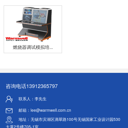
燃烧器调试模拟培...
咨询电话
13912365797
联系人：李先生
邮箱：lee@warmwell.com.cn
地址：无锡市滨湖区滴翠路100号无锡国家工业设计园530
大厦2号楼705-1室